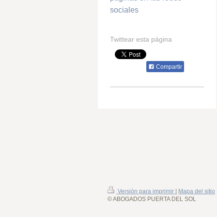
sociales
Twittear esta página
Compartir
Versión para imprimir
|
Mapa del sitio
© ABOGADOS PUERTA DEL SOL