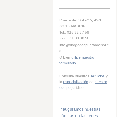
Puerta del Sol nº 5, 4º-3
28013 MADRID
Tel.: 915 32 37 56
Fax.:911 30 98 50
info@abogadospuertadelsol.e
s
O bien
utilice nuestro
formulario
Consulte nuestros
servicios
y
la
especialización
de
nuestro
equipo
jurídico
Inauguramos nuestras
páginas en las redes